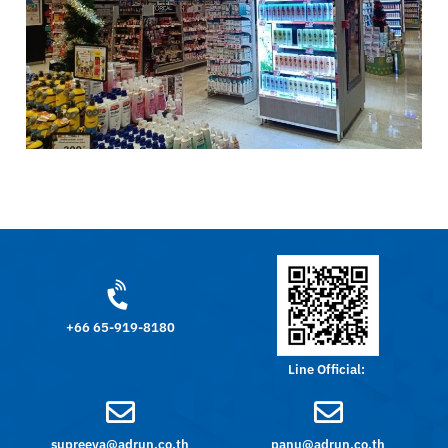
+66 65-919-8180
Line Official:
supreeya@adrun.co.th
panu@adrun.co.th